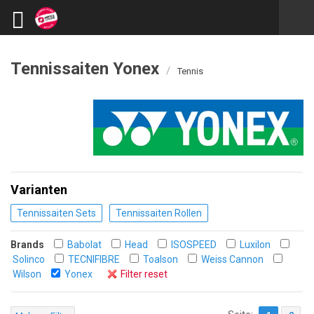
Tennissaiten Yonex
/
Tennis
Varianten
Tennissaiten Sets
Tennissaiten Rollen
Brands
Babolat
Head
ISOSPEED
Luxilon
Solinco
TECNIFIBRE
Toalson
Weiss Cannon
Wilson
Yonex
Filter reset