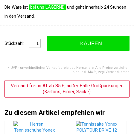
Die Ware ist
bei uns LAGERND
und geht innerhalb 24 Stunden
in den Versand.
KAUFEN
Stückzahl:
* UVP - unverbindlicher Verkaufspreis des Herstellers. Alle Preise verstehen
sich inkl. MwSt, zzgl Versandkosten
Versand frei in AT ab 85 €, außer Bälle Großpackungen
(Kartons, Eimer, Säcke).
Zu diesem Artikel empfehlen wir