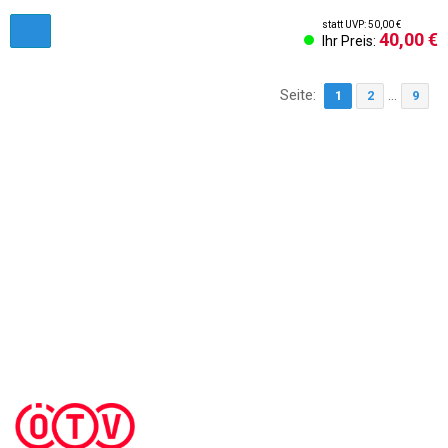
statt UVP: 50,00 €
40,00 €
Ihr Preis:
Seite:
...
1
2
9
AGB & Kundeninformationen
Impressum
Cookies Einstellungen
Kontakt
Widerruf des Vertrags
Sich abmelden