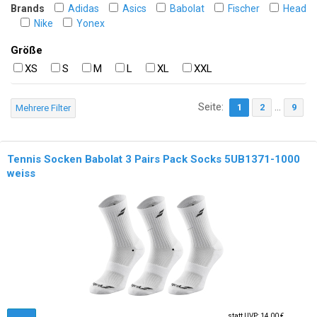
Brands
Adidas
Asics
Babolat
Fischer
Head
Nike
Yonex
Größe
XS
S
M
L
XL
XXL
Seite:
...
1
2
9
Mehrere Filter
Tennis Socken Babolat 3 Pairs Pack Socks 5UB1371-1000
weiss
statt UVP: 14,00 €