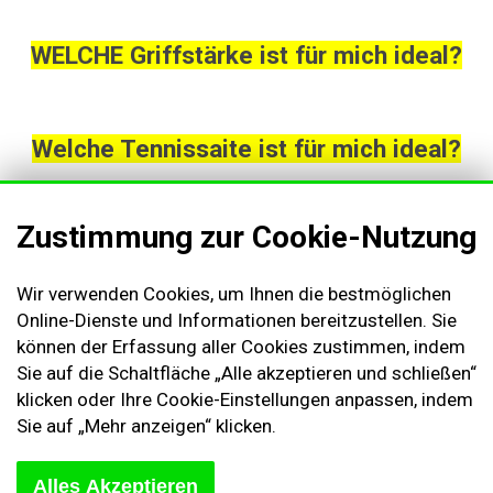
WELCHE Griffstärke ist für mich ideal?
Welche Tennissaite ist für mich ideal?
Zustimmung zur Cookie-Nutzung
AGB & Kundeninformationen
Wir verwenden Cookies, um Ihnen die bestmöglichen
Impressum
Online-Dienste und Informationen bereitzustellen. Sie
können der Erfassung aller Cookies zustimmen, indem
Cookies Einstellungen
Sie auf die Schaltfläche „Alle akzeptieren und schließen“
Kontakt
klicken oder Ihre Cookie-Einstellungen anpassen, indem
Widerruf des Vertrags
Sie auf „Mehr anzeigen“ klicken.
Sich abmelden
Alles Akzeptieren