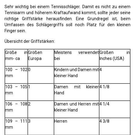
Sehr wichtig bei einem Tennisschläger. Damit es nicht zu einem
Tennisarm und höherem Kraftaufwand kommt, sollte jeder seine
richtige Griffstärke herausfinden. Eine Grundregel ist, beim
Umfassen des Schlägergriffs soll noch Platz für den kleinen
Finger sein.
Übersicht der Griffstärken:
Größe in
Größen
Meistens verwendet
Größen in
mm- ca
Europa
bei
Inches (USA)
100 – 102
0
Kindern und Damen mit
4
mm
kleiner Hand
103 – 105
1
Damen mit kleiner
4 1/8
mm
Hand
106 – 108
2
Damen und Herren mit
4 1/4
mm
kleiner Hand
109 – 111
3
Herren
4 3/8
mm