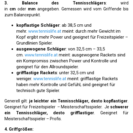
3. Balance des Tennisschlägers
: wird
in
cm
oder
mm
angegeben. Gemessen wird vom Griffende bis
zum Balancepunkt.
kopflastige Schläger
: ab 38,5 cm und
mehr.
www.tennislife.at
meint: durch mehr Gewicht im
Kopf ergibt mehr Power und geeignet für Freizeitspieler –
Grundlinien Spieler.
ausgewogene Schläger
: von 32,5 cm – 33,5
cm.
www.tennislife.at
meint: ausgewogene Rackets sind
ein Kompromiss zwischen Power und Kontrolle und
geeignet für den Allroundspieler.
grifflastige Rackets
: unter 32,5 cm und
weniger.
www.tennislife.at
meint: grifflastige Rackets
haben mehr Kontrolle und Gefühl, sind geeignet für
technisch gute Spieler.
Generell gilt:
je leichter ein Tennisschläger, desto kopflastiger
.
Geeignet für Freizeitspieler – Meisterschaftsspieler. Je
schwerer
ein Tennisschläger, desto grifflastiger
. Geeignet für
Meisterschaftsspieler – Profis.
4. Griffgrößen: