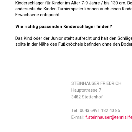
Kinderschläger für Kinder im Alter 7-9 Jahre / bis 130 cm. B
anderseits die Kinder-Turnierspieler können auch einen Kin
Erwachsene entspricht.
Wie richtig passenden Kinderschläger finden?
Das Kind oder der Junior steht aufrecht und hält den Schläge
sollte in der Nähe des Fußknöchels befinden ohne den Boden
STEINHAUSER FRIEDRICH
Hauptstrasse 7
3482 Stettenhof
Tel.: 0043 6991 132 40 85
E-mail:
f.steinhauser@tennislife