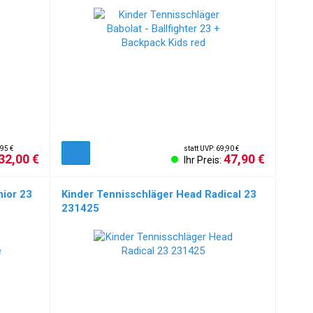
,95 €
statt UVP: 69,90 €
32,00 €
47,90 €
Ihr Preis:
nior 23
Kinder Tennisschläger Head Radical 23
231425