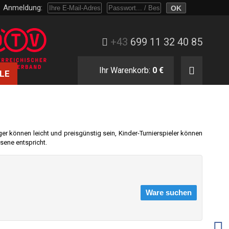
Anmeldung:
Melden Sie sich mit Passwort oder nur mit E-Mail und Bestellnummer an.
+43
699 11 32 40 85
Ihr Warenkorb:
0 €
LE
r können leicht und preisgünstig sein, Kinder-Turnierspieler können
sene entspricht.