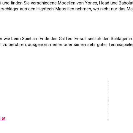
ei und finden Sie verschiedene Modellen von Yonex, Head und Babolat.
derschläger aus den Hightech-Materilien nehmen, wo nicht nur das Ma
r wie beim Spiel am Ende des Griffes. Er soll seitlich den Schläger
 zu berühren, ausgenommen er oder sie ein sehr guter Tennisspieler 
AGB & K
Impres
Cookies
Kontakt
Widerru
.at