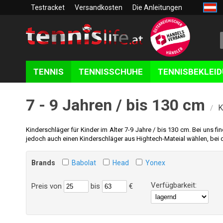
Testracket
Versandkosten
Die Anleitungen
TENNIS
TENNISSCHUHE
TENNISBEKLEI
7 - 9 Jahren / bis 130 cm
K
/
Kinderschläger für Kinder im Alter 7-9 Jahre / bis 130 cm.
Bei uns fi
jedoch auch einen Kinderschläger aus Hightech-Mateial wählen, bei 
Brands
Babolat
Head
Yonex
Verfügbarkeit:
Preis
von
bis
€