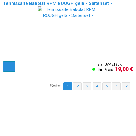
Tennissaite Babolat RPM ROUGH gelb - Saitenset -
statt UVP: 24,95 €
19,00 €
Ihr Preis:
Seite:
1
2
3
4
5
6
7
AGB & Kundeninformationen
Impressum