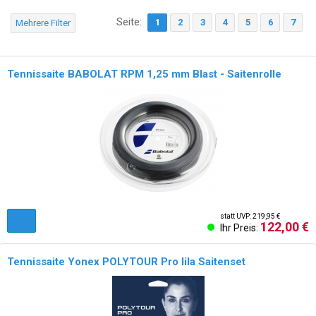
Seite:
1
2
3
4
5
6
7
Mehrere Filter
Tennissaite BABOLAT RPM 1,25 mm Blast - Saitenrolle
statt UVP: 219,95 €
122,00 €
Ihr Preis:
Tennissaite Yonex POLYTOUR Pro lila Saitenset