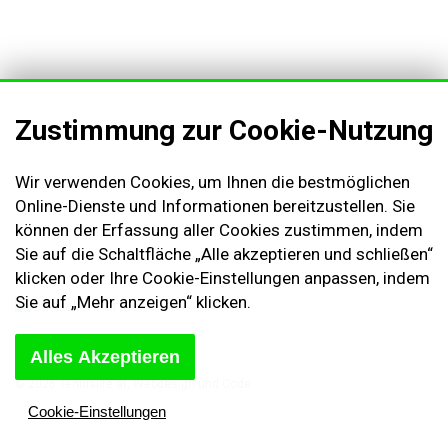
AGB & Kundeninformationen
Zustimmung zur Cookie-Nutzung
Impressum
Cookies Einstellungen
Wir verwenden Cookies, um Ihnen die bestmöglichen
Kontakt
Online-Dienste und Informationen bereitzustellen. Sie
Widerruf des Vertrags
können der Erfassung aller Cookies zustimmen, indem
Sie auf die Schaltfläche „Alle akzeptieren und schließen“
Sich abmelden
klicken oder Ihre Cookie-Einstellungen anpassen, indem
Sie auf „Mehr anzeigen“ klicken.
Alles Akzeptieren
© 2026 Tennislife.at, Webdesign und Code
Michal Kolínek
Cookie-Einstellungen