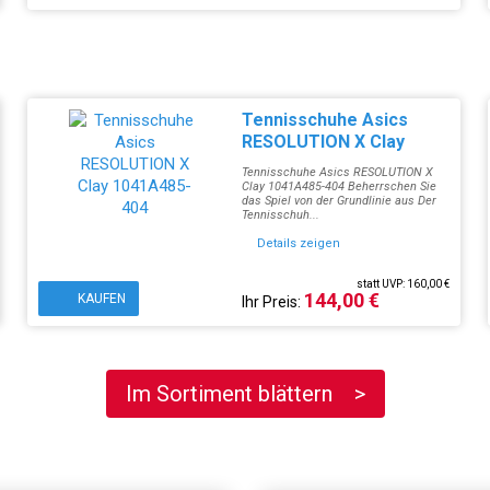
Tennisschuhe Asics
RESOLUTION X Clay
1041A485-404
Tennisschuhe Asics RESOLUTION X
Clay 1041A485-404 Beherrschen Sie
das Spiel von der Grundlinie aus Der
Tennisschuh...
Details zeigen
statt UVP: 160,00 €
144,00 €
KAUFEN
Ihr Preis:
Im Sortiment blättern >