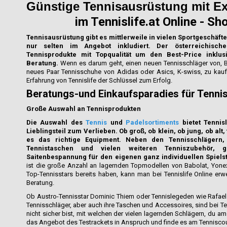
Günstige Tennisausrüstung mit E
im Tennislife.at Online - Sh
Tennisausrüstung gibt es mittlerweile in vielen Sportgeschäfte
nur selten im Angebot inkludiert. Der österreichisch
Tennisprodukte mit Topqualität um den Best-Price inklusi
Beratung.
Wenn es darum geht, einen neuen Tennisschläger von, 
neues Paar Tennisschuhe von Adidas oder Asics, K-swiss, zu kaufen
Erfahrung von Tennislife der Schlüssel zum Erfolg.
Beratungs-und Einkaufsparadies für Tennis
Große Auswahl an Tennisprodukten
Die Auswahl des
Tennis
und
Padelsortiments
bietet Tennisl
Lieblingsteil zum Verlieben. Ob groß, ob klein, ob jung, ob alt,
es das richtige Equipment. Neben den Tennisschlägern, 
Tennistaschen und vielen weiteren Tenniszubehör, 
Saitenbespannung für den eigenen ganz individuellen Spielst
ist die große Anzahl an lagernden Topmodellen von Babolat, Yone
Top-Tennisstars bereits haben, kann man bei Tennislife Online erw
Beratung.
Ob Austro-Tennisstar Dominic Thiem oder Tennislegeden wie Rafael 
Tennisschläger, aber auch ihre Taschen und Accessoires, sind bei Te
nicht sicher bist, mit welchen der vielen lagernden Schlägern, du am
das Angebot des Testrackets in Anspruch und finde es am Tenniscou