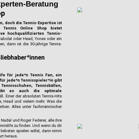
xperten-Beratung
op
n, doch die Tennis-Expertise ist
e Tennis Online Shop bietet
ve hochqualifizierten Tennis-
Babolat oder Head, Yonex oder ein
, dann ist die 30-jährige Tennis-
liebhaber*innen
ife für jede*n Tennis Fan, ein
 für jede*n Tennisspieler*in gibt
Tennisschuhen, Tennisbällen,
gibt es auch die optimale
il.
Einer der absoluten Tennis-Hits
x, Head und vielem mehr. Was die
erben. Alles unter fachmännischer
Nadal und Roger Federer, alle ihre
nnislife zu finden. Und wenn du dir
 liebsten spielen willst, dann nimm
rt heraus
.