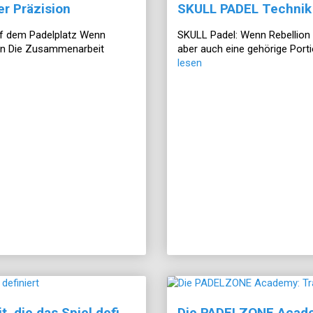
er Präzision
SKULL PADEL Technik
auf dem Padelplatz Wenn
SKULL Padel: Wenn Rebellion au
zen Die Zusammenarbeit
aber auch eine gehörige Porti
lesen
ASICS Solution Speed FF 4: Geschwindigkeit, die das Spiel definiert
Die PADELZONE Academ