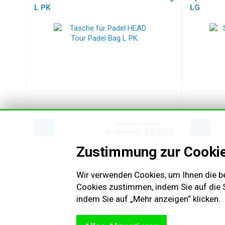
L PK
LG
statt UVP: 100,00 €
65,00 €
Ihr Preis:
Zustimmung zur Cooki
Wir verwenden Cookies, um Ihnen die be
Cookies zustimmen, indem Sie auf die Sc
STEINHAUSER FRIEDRICH
indem Sie auf „Mehr anzeigen“ klicken.
Hauptstrasse 7
3482 Stettenhof