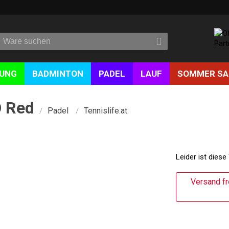
DUNG
BADMINTON
PADEL
LAUF
SOMMER SA
O Red
Padel
Tennislife.at
/
/
Leider ist diese
Versand fr