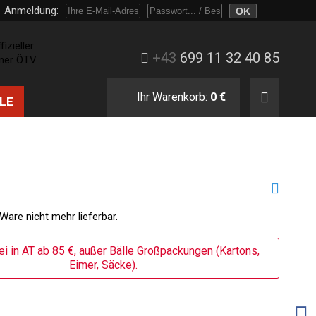
Anmeldung:
Melden Sie sich mit Passwort oder nur mit E-Mail und Bestellnummer an.
+43
699 11 32 40 85
Ihr Warenkorb:
0 €
LE
 Ware nicht mehr lieferbar.
ei in AT ab 85 €, außer Bälle Großpackungen (Kartons,
Eimer, Säcke).