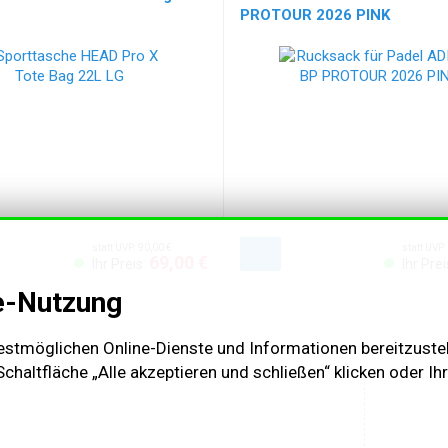
PROTOUR 2026 PINK
statt UVP: 90,00 €
statt UVP:
69,00 €
Ihr Preis:
Ihr Prei
e-Nutzung
stmöglichen Online-Dienste und Informationen bereitzustell
haltfläche „Alle akzeptieren und schließen“ klicken oder Ih
AGB & K
Impres