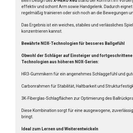
Beim Design des
X-HERO Red
stand der Komfort im Vorderg
effektiv und schont Arm sowie Handgelenk. Dadurch eignet s
regelmäßig trainieren oder sich noch an die Bewegungen u
Das Ergebnis ist ein weiches, stabiles und verlässliches Spie
konzentrieren kannst.
Bewährte NOX-Technologien für besseres Ballgefühl
Obwohl der Schläger auf Einsteiger und fortgeschrittene E
Technologien aus höheren NOX-Serien:
HR3-Gummikern für ein angenehmes Schlaggefühl und gut
Carbonrahmen für Stabilität, Haltbarkeit und Strukturfestig
3K-Fiberglas-Schlagflächen zur Optimierung des Ballrückpral
Diese Kombination sorgt für eine ausgewogene, zuverlässig
bringt.
Ideal zum Lernen und Weiterentwickeln