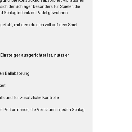
rund. Die Konstruktion absorbiert Vibrationen
ich der Schläger besonders für Spieler, die
nd Schlagtechnik im Padel gewöhnen.
lgefühl, mit dem du dich voll auf dein Spiel
insteiger ausgerichtet ist, nutzt er
en Ballabsprung
keit
ls und für zusätzliche Kontrolle
e Performance, die Vertrauen in jeden Schlag