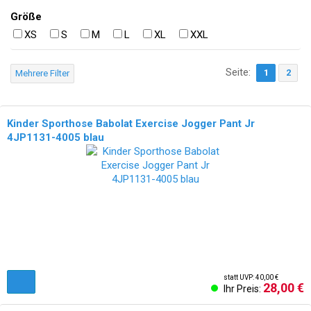
Größe
XS
S
M
L
XL
XXL
Seite:
1
2
Mehrere Filter
Kinder Sporthose Babolat Exercise Jogger Pant Jr
4JP1131-4005 blau
statt UVP: 40,00 €
28,00 €
Ihr Preis: