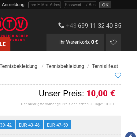
Anmeldung:
Melden Sie sich mit Passwort oder nur mit E-Mail und Bestellnummer an.
+43
699 11 32 40 85
Ihr Warenkorb:
0 €
LE
 Tennisbekleidung
Tennisbekleidung
Tennislife.at
/
/
Unser Preis:
10,00 €
Der niedrigste vorherige Preis der letzten 30 Tage:
10,00 €
 39-42
EUR 43-46
EUR 47-50