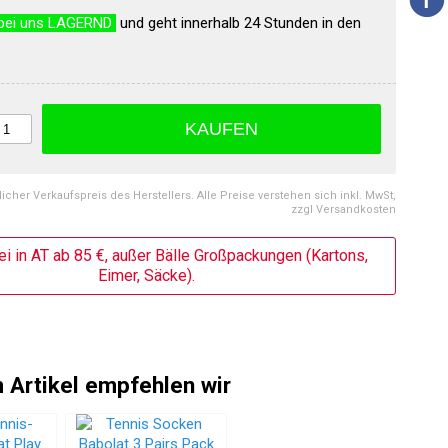
bei uns LAGERND
und geht innerhalb 24 Stunden in den
KAUFEN
licher Verkaufspreis des Herstellers. Alle Preise verstehen sich inkl. MwSt,
zzgl Versandkosten
ei in AT ab 85 €, außer Bälle Großpackungen (Kartons,
Eimer, Säcke).
 Artikel empfehlen wir