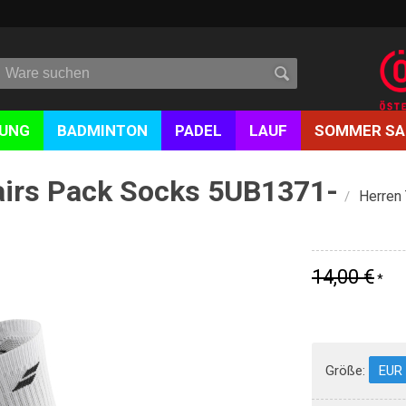
DUNG
BADMINTON
PADEL
LAUF
SOMMER SA
airs Pack Socks 5UB1371-
Herren
/
14,00 €
*
Größe:
EUR