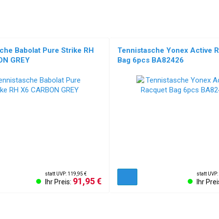
che Babolat Pure Strike RH
Tennistasche Yonex Active 
ON GREY
Bag 6pcs BA82426
statt UVP: 119,95 €
statt UVP:
91,95 €
Ihr Preis:
Ihr Prei