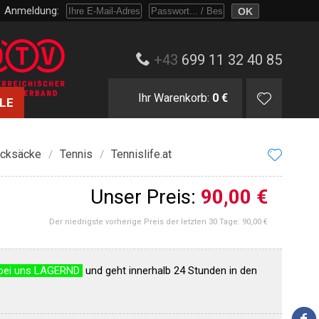
Anmeldung:
Melden Sie sich mit Passwort oder nur mit E-Mail und Bestellnummer an.
+43
699 11 32 40 85
Ihr Warenkorb:
0 €
LE
ucksäcke
Tennis
Tennislife.at
/
/
Unser Preis:
90,00 €
Der niedrigste vorherige Preis der letzten 30 Tage:
90,00 €
bei uns LAGERND
und geht innerhalb 24 Stunden in den