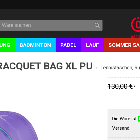
DUNG
BADMINTON
PADEL
LAUF
SOMMER SA
 RACQUET BAG XL PU
Tennistaschen, R
/
130,00 €
*
Die Ware ist
Versand.