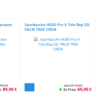
Racquet
Sporttasche HEAD Pro X Tote Bag 22L
PALM TREE CREW
 99,90 €
statt UVP: 90,00 €
89,90 €
69,00 €
s:
Ihr Preis: