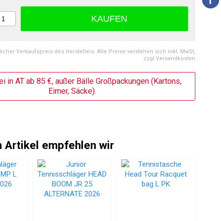
KAUFEN
licher Verkaufspreis des Herstellers. Alle Preise verstehen sich inkl. MwSt,
zzgl Versandkosten
ei in AT ab 85 €, außer Bälle Großpackungen (Kartons,
Eimer, Säcke).
 Artikel empfehlen wir