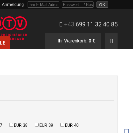
Anmeldung:
Melden Sie sich mit Passwort oder nur mit E-Mail und Bestellnummer an.
+43
699 11 32 40 85
Ihr Warenkorb:
0 €
LE
7
EUR 38
EUR 39
EUR 40