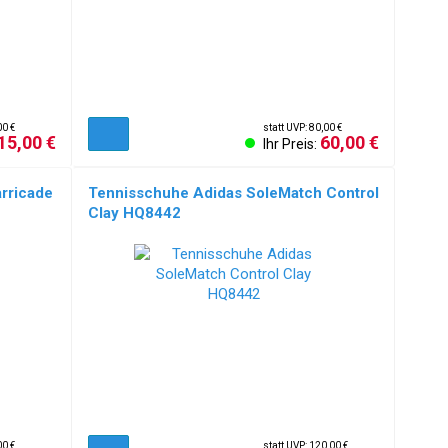
00 €
statt UVP: 80,00 €
15,00 €
60,00 €
Ihr Preis:
rricade
Tennisschuhe Adidas SoleMatch Control
Clay HQ8442
00 €
statt UVP: 120,00 €