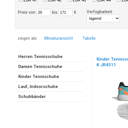
EUR 41
EUR 42
EUR 43
EUR 44
EU
Verfügbarkeit:
Preis
von
bis
€
zeigen als:
Miniaturansicht
Tabelle
Herren Tennisschuhe
Kinder Tenniss
K JR4511
Damen Tennisschuhe
Kinder Tennischuhe
Lauf, Indoorschuhe
Schuhbänder