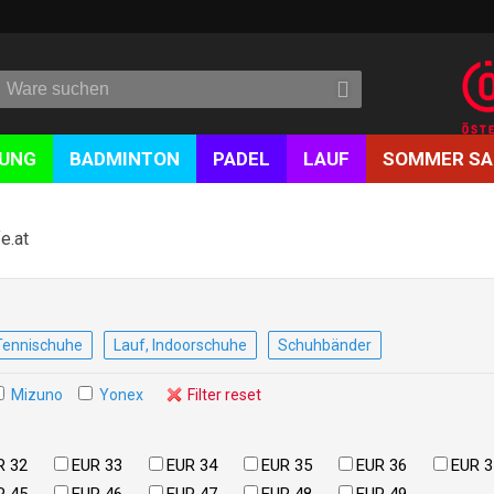
DUNG
BADMINTON
PADEL
LAUF
SOMMER SA
e.at
Tennischuhe
Lauf, Indoorschuhe
Schuhbänder
Mizuno
Yonex
Filter reset
R 32
EUR 33
EUR 34
EUR 35
EUR 36
EUR 3