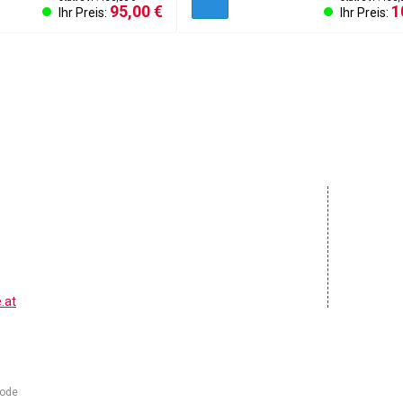
95,00 €
1
Ihr Preis:
Ihr Preis:
AGB & K
Impres
Cookies
Kontakt
Widerru
.at
Code
Michal Kolínek