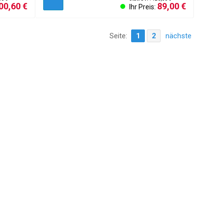
00,60 €
89,00 €
Ihr Preis:
Seite:
1
2
nächste
undeninformationen
sum
 Einstellungen
f des Vertrags