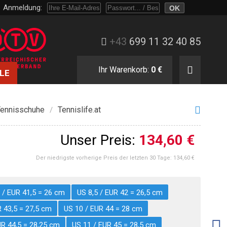
Anmeldung:
Melden Sie sich mit Passwort oder nur mit E-Mail und Bestellnummer an.
+43
699 11 32 40 85
Ihr Warenkorb:
0 €
LE
ennisschuhe
Tennislife.at
/
Unser Preis:
134,60 €
Der niedrigste vorherige Preis der letzten 30 Tage:
134,60 €
 / EUR 41,5 = 26 cm
US 8,5 / EUR 42 = 26,5 cm
R 43,5 = 27,5 cm
US 10 / EUR 44 = 28 cm
UR 44,5 = 28,25 cm
US 11 / EUR 45 = 28,5 cm