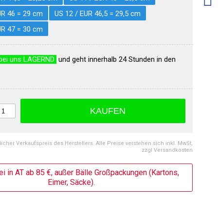
UR 46 = 29 cm
US 12 / EUR 46,5 = 29,5 cm
UR 47 = 30 cm
bei uns LAGERND
und geht innerhalb 24 Stunden in den
KAUFEN
licher Verkaufspreis des Herstellers. Alle Preise verstehen sich inkl. MwSt,
zzgl Versandkosten
ei in AT ab 85 €, außer Bälle Großpackungen (Kartons,
Eimer, Säcke).