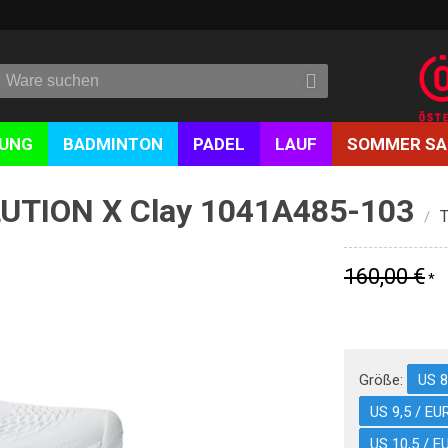
DUNG
BADMINTON
PADEL
LAUF
SOMMER SA
LUTION X Clay 1041A485-103
T
/
160,00 €
*
Größe:
US 8
US 9,5 / EU
US 10,5 / E