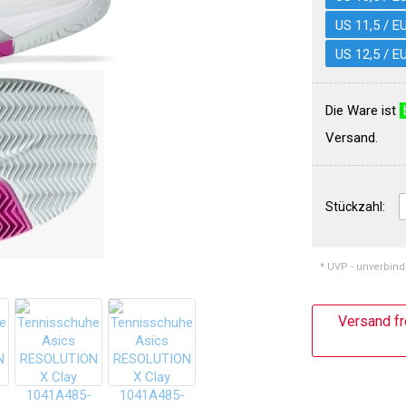
US 11,5 / E
US 12,5 / E
Die Ware ist
Versand.
Stückzahl:
* UVP - unverbind
Versand fr