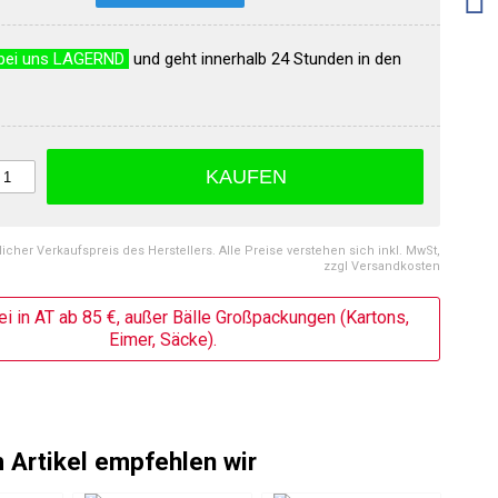
bei uns LAGERND
und geht innerhalb 24 Stunden in den
KAUFEN
licher Verkaufspreis des Herstellers. Alle Preise verstehen sich inkl. MwSt,
zzgl Versandkosten
ei in AT ab 85 €, außer Bälle Großpackungen (Kartons,
Eimer, Säcke).
 Artikel empfehlen wir