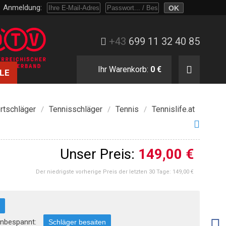
Anmeldung:
Melden Sie sich mit Passwort oder nur mit E-Mail und Bestellnummer an.
+43
699 11 32 40 85
Ihr Warenkorb:
0 €
LE
rtschläger
Tennisschläger
Tennis
Tennislife.at
/
/
/
Unser Preis:
149,00 €
Der niedrigste vorherige Preis der letzten 30 Tage:
149,00 €
 unbespannt:
Schläger besaiten