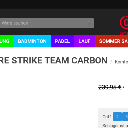
DUNG
BADMINTON
PADEL
LAUF
SOMMER SA
PURE STRIKE TEAM CARBON
Komfo
/
239,95 €
*
Griff:
2
3
Schläger ist