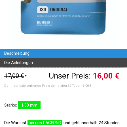
Beschreibung
Die Anleitungen
Unser Preis:
16,00 €
17,00 €
*
Der niedrigste vorherige Preis der letzten 30 Tage:
16,00 €
Stärke:
1,30 mm
Die Ware ist
bei uns LAGERND
und geht innerhalb 24 Stunden