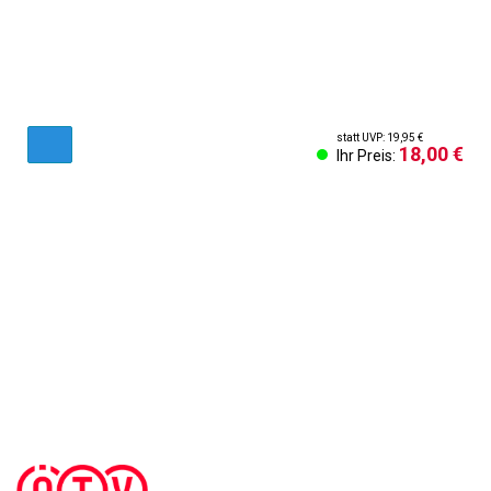
statt UVP: 19,95 €
18,00 €
Ihr Preis:
AGB & Kundeninformationen
Impressum
Cookies Einstellungen
Kontakt
Widerruf des Vertrags
Sich abmelden