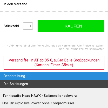
in den Versand.
KAUFEN
Stückzahl:
* UVP - unverbindlicher Verkaufspreis des Herstellers. Alle Preise verstehen
sich inkl. MwSt, zzgl Versandkosten
Versand frei in AT ab 85 €, außer Bälle Großpackungen
(Kartons, Eimer, Säcke).
Beschreibung
Die Anleitungen
Tennissaite Head HAWK - Saitenrolle -schwarz
Hol´ Dir explosive Power ohne Kompromisse!