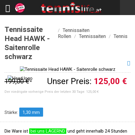
Tennissaite
Tennissaiten
/
Rollen
Tennissaiten
Tennis
/
/
Head HAWK -
Saitenrolle
schwarz
Unser Preis:
125,00 €
199,00 €
*
Der niedrigste vorherige Preis der letzten 30 Tage:
125,00 €
Stärke:
1,30 mm
Die Ware ist
bei uns LAGERND
und geht innerhalb 24 Stunden