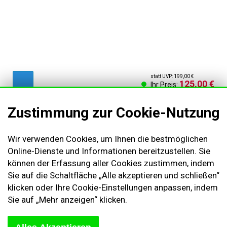
statt UVP: 199,00 €
125,00 €
Ihr Preis:
Zustimmung zur Cookie-Nutzung
AGB & Kundeninformationen
Wir verwenden Cookies, um Ihnen die bestmöglichen
Impressum
Online-Dienste und Informationen bereitzustellen. Sie
können der Erfassung aller Cookies zustimmen, indem
Cookies Einstellungen
Sie auf die Schaltfläche „Alle akzeptieren und schließen“
Kontakt
klicken oder Ihre Cookie-Einstellungen anpassen, indem
Widerruf des Vertrags
Sie auf „Mehr anzeigen“ klicken.
Sich abmelden