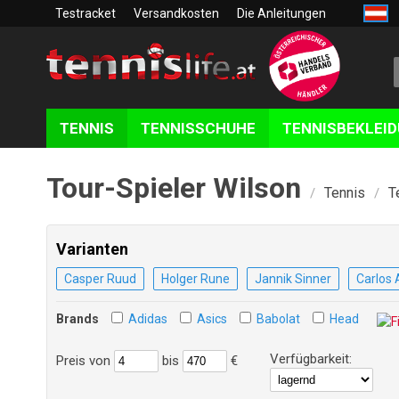
Testracket
Versandkosten
Die Anleitungen
TENNIS
TENNISSCHUHE
TENNISBEKLEI
Tour-Spieler Wilson
Tennis
T
/
/
Varianten
Casper Ruud
Holger Rune
Jannik Sinner
Carlos 
Brands
Adidas
Asics
Babolat
Head
Verfügbarkeit:
Preis
von
bis
€