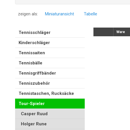
zeigen als:
Miniaturansicht
Tabelle
Tennisschläger
Ware
Kinderschläger
Tennissaiten
Tennisbälle
Tennisgriffbänder
Tenniszubehör
Tennistaschen, Rucksäcke
Tour-Spieler
Casper Ruud
Holger Rune