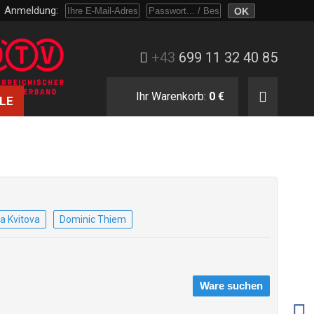
Anmeldung:
Melden Sie sich mit Passwort oder nur mit E-Mail und Bestellnummer an.
+43
699 11 32 40 85
Ihr Warenkorb:
0 €
LE
a Kvitova
Dominic Thiem