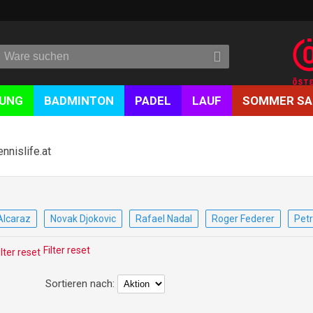
DUNG
BADMINTON
PADEL
LAUF
SOMMER SA
ennislife.at
Alcaraz
Novak Djokovic
Rafael Nadal
Roger Federer
Petr
Filter reset
Sortieren nach: