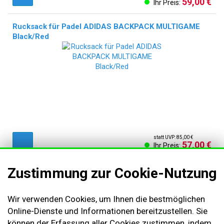
59,00 €
Ihr Preis:
Rucksack für Padel ADIDAS BACKPACK MULTIGAME
Black/Red
statt UVP: 85,00 €
57,00 €
Ihr Preis:
Zustimmung zur Cookie-Nutzung
AGB & Kundeninformationen
Wir verwenden Cookies, um Ihnen die bestmöglichen
Impressum
Online-Dienste und Informationen bereitzustellen. Sie
können der Erfassung aller Cookies zustimmen, indem