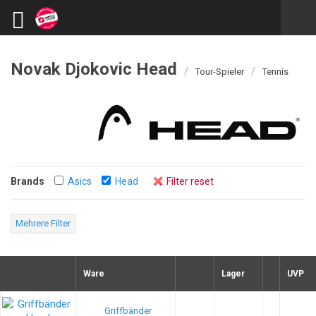
Novak Djokovic Head
/
/
Tour-Spieler
Tennis
Brands
Asics
Head
Filter reset
Mehrere Filter
Ware
Lager
UVP
Griffbänder