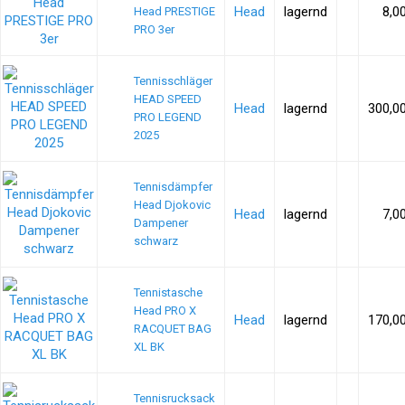
Head
lagernd
8,0
Head PRESTIGE
PRO 3er
Tennisschläger
HEAD SPEED
Head
lagernd
300,0
PRO LEGEND
2025
Tennisdämpfer
Head Djokovic
Head
lagernd
7,0
Dampener
schwarz
Tennistasche
Head PRO X
Head
lagernd
170,0
RACQUET BAG
XL BK
Tennisrucksack