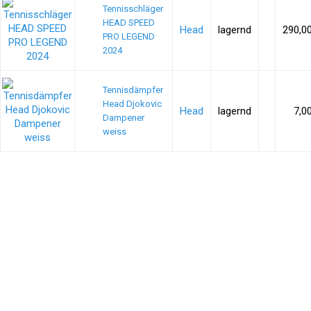
Tennisschläger
HEAD SPEED
Head
lagernd
290,0
PRO LEGEND
2024
Tennisdämpfer
Head Djokovic
Head
lagernd
7,0
Dampener
weiss
AGB & Kundeninformationen
Impressum
Cookies Einstellungen