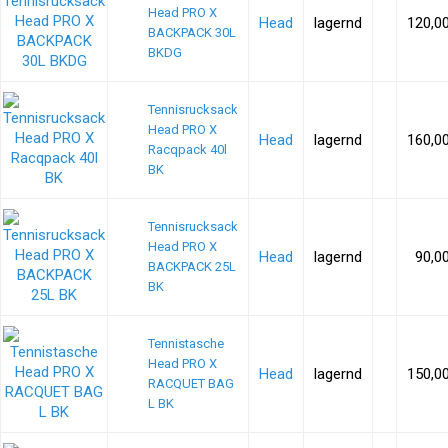
Head PRO X
Head
lagernd
120,0
BACKPACK 30L
BKDG
Tennisrucksack
Head PRO X
Head
lagernd
160,0
Racqpack 40l
BK
Tennisrucksack
Head PRO X
Head
lagernd
90,0
BACKPACK 25L
BK
Tennistasche
Head PRO X
Head
lagernd
150,0
RACQUET BAG
L BK