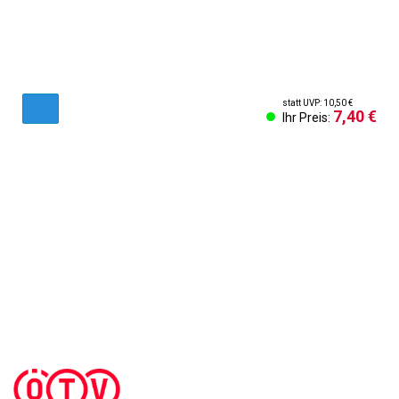
statt UVP: 10,50 €
7,40 €
Ihr Preis:
AGB & Kundeninformationen
Impressum
Cookies Einstellungen
Kontakt
Widerruf des Vertrags
Sich abmelden