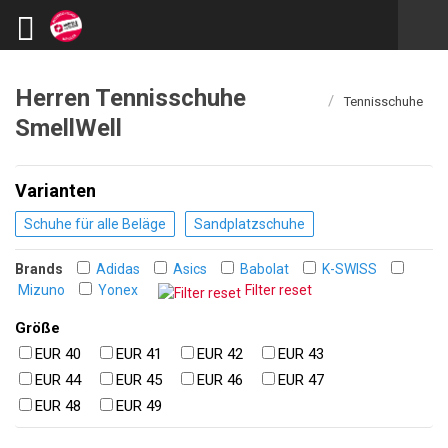
Herren Tennisschuhe
/
Tennisschuhe
SmellWell
Varianten
Schuhe für alle Beläge
Sandplatzschuhe
Brands
Adidas
Asics
Babolat
K-SWISS
Mizuno
Yonex
Filter reset
Größe
EUR 40
EUR 41
EUR 42
EUR 43
EUR 44
EUR 45
EUR 46
EUR 47
EUR 48
EUR 49