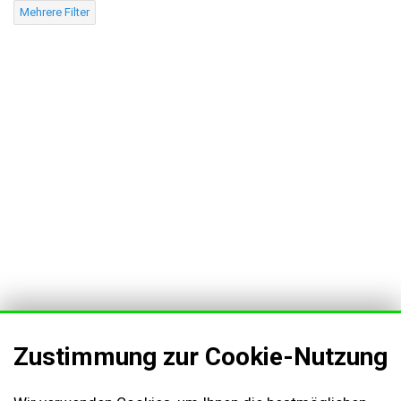
Mehrere Filter
AGB & Kundeninformationen
Zustimmung zur Cookie-Nutzung
Impressum
Cookies Einstellungen