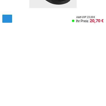
statt UVP: 23,00 €
20,70 €
Ihr Preis:
AGB & Kundeninformationen
Impressum
Cookies Einstellungen
Kontakt
Widerruf des Vertrags
Sich abmelden