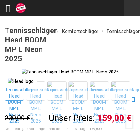
Tennisschläger
Komfortschläger
Tennisschläger
/
/
Head BOOM
MP L Neon
2025
Unser Preis:
159,00 €
230,00 €
*
Der niedrigste vorherige Preis der letzten 30 Tage:
159,00 €