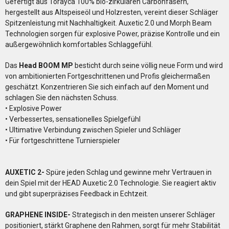
Gefertigt aus Torayca 100% bio-zirkulären Carbonfasern,
hergestellt aus Altspeiseöl und Holzresten, vereint dieser Schläger
Spitzenleistung mit Nachhaltigkeit. Auxetic 2.0 und Morph Beam
Technologien sorgen für explosive Power, präzise Kontrolle und ein
außergewöhnlich komfortables Schlaggefühl.
Das
Head BOOM MP
besticht durch seine völlig neue Form und wird
von ambitionierten Fortgeschrittenen und Profis gleichermaßen
geschätzt. Konzentrieren Sie sich einfach auf den Moment und
schlagen Sie den nächsten Schuss.
• Explosive Power
• Verbessertes, sensationelles Spielgefühl
• Ultimative Verbindung zwischen Spieler und Schläger
• Für fortgeschrittene Turnierspieler
AUXETIC 2-
Spüre jeden Schlag und gewinne mehr Vertrauen in
dein Spiel mit der HEAD Auxetic 2.0 Technologie. Sie reagiert aktiv
und gibt superpräzises Feedback in Echtzeit.
GRAPHENE INSIDE-
Strategisch in den meisten unserer Schläger
positioniert, stärkt Graphene den Rahmen, sorgt für mehr Stabilität