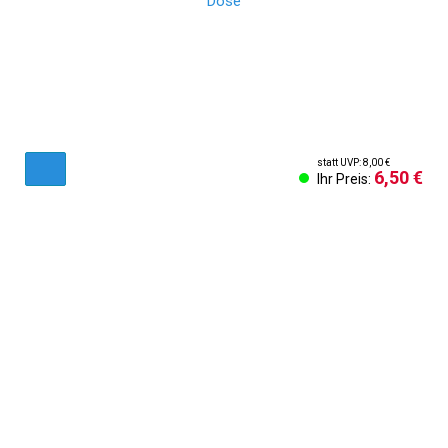
statt UVP: 8,00 €
6,50 €
Ihr Preis:
AGB & Kundeninformationen
Impressum
Cookies Einstellungen
Kontakt
Widerruf des Vertrags
Sich abmelden