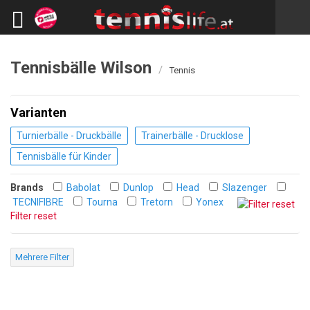
Tennisbälle Wilson
/
Tennis
Varianten
Turnierbälle - Druckbälle
Trainerbälle - Drucklose
Tennisbälle für Kinder
Brands
Babolat
Dunlop
Head
Slazenger
TECNIFIBRE
Tourna
Tretorn
Yonex
Filter reset
Mehrere Filter