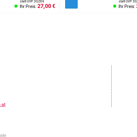
statt UVP: 30,00 €
statt UVP: 30
27,00 €
Ihr Preis:
Ihr Preis:
AGB & K
Impres
Cookies
Kontakt
Widerru
.at
Code
Michal Kolínek