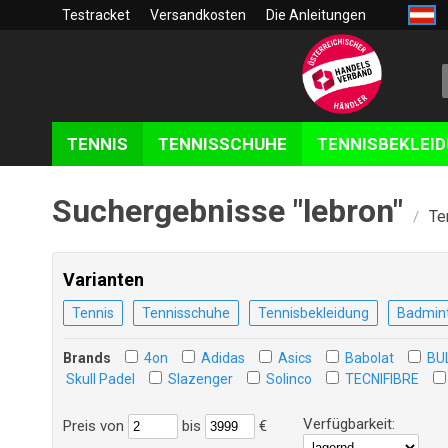
Testracket
Versandkosten
Die Anleitungen
TENNIS
TENNISSCHUHE
TENNISBEKLEI
Suchergebnisse "lebron"
Te
/
Varianten
Tennis
Tennisschuhe
Tennisbekleidung
Badmin
Brands
4on
Adidas
Asics
Babolat
BU
Skull Padel
Slazenger
Solinco
TECNIFIBRE
Verfügbarkeit:
Preis
von
bis
€