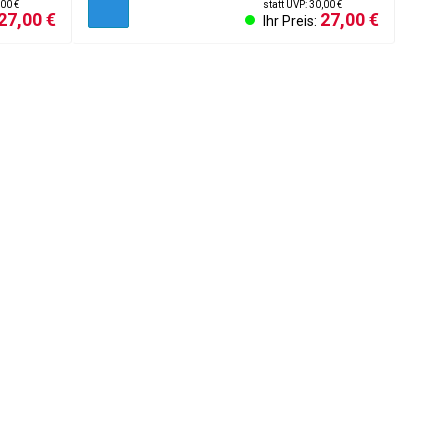
,00 €
statt UVP: 30,00 €
27,00 €
27,00 €
Ihr Preis:
undeninformationen
sum
 Einstellungen
f des Vertrags