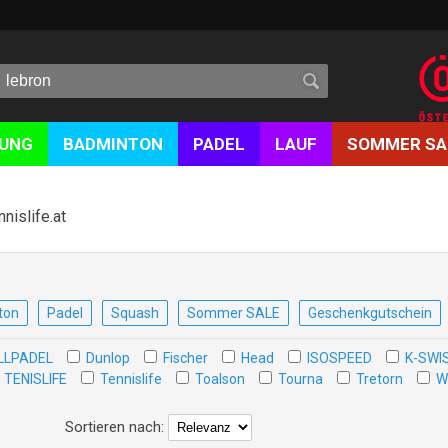
DUNG
BADMINTON
PADEL
LAUF
SOMMER SA
nnislife.at
ton
Padel
Squash
Sommer SALE
Geschenkgutschein
LLPADEL
Dunlop
Fischer
Head
ISOSPEED
K-SWI
TENISLIFE
Tennislife
Toalson
Tourna
Tretorn
W
Sortieren nach: